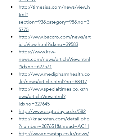
http://timesisa.com/news/view.h
tml?
section=93&category=98&no=3
5775
http://www.baccro.com/news/art
icleView.html?idxno=39583
https://www.ksw-
news.com/news/articleView.html
?idxno=627571
http://www.medipharmhealth.co
.kr/news/article.html?no=88417
http://www.specialtimes.co.kr/n
ews/articleView.html?
idxno=327645
http://www.esgtoday.co.kr/582
http://kr.acrofan.com/detail.php
?number=287651&thread=AC11
http://www.newstap.co.kr/news/