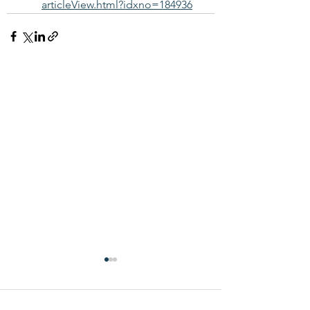
articleView.html?idxno=184936