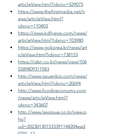
articleView.html?idxno=529075
https://www.thefirstmedia.net/n
ews/articleView.html?
idxno=110403
https://www.kdfnews.com/news/
articleView.html?idxno=103980
https://www.gokorea.kr/news/art
icleView.html?idxno=738153
https://idsn.co.kr/news/view/106
5589809311583
http://www.issuenbiz.com/news/
articleView.html?idxno=20694
http://www.foodneconomy.com
/news/articleView.html?
idxno=343607
http://www.lawissue.co.kr/view.p
hp?
ud=202301301533391148204ead
0791_12