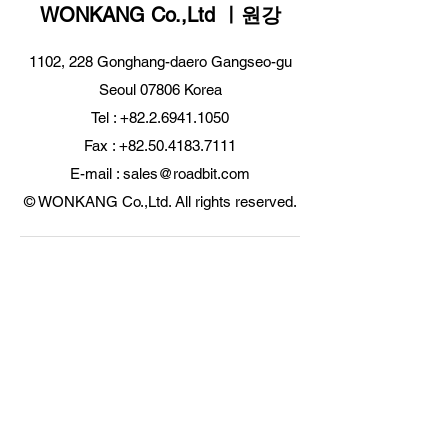
WONKANG Co.,Ltd ㅣ원강
1102, 228 Gonghang-daero Gangseo-gu
㈜원강(WONKANG), 이
㈜원강, 글로벌강
Seoul 07806 Korea
노비즈(INNOBIZ) 인증
1000+프로젝트 
Tel : +82.2.6941.1050
획득… 글로벌 건설·광
유럽 신시장 개척 
Fax : +82.50.4183.7111
산 부품 시장 경쟁력 강
산성 혁신 성과 
화
E-mail : sales@roadbit.com
© WONKANG Co.,Ltd. All rights reserved.
Certificate of certified
exporter by FTA
originating item
KOITA Korea Industry
Technology Promotion
Association