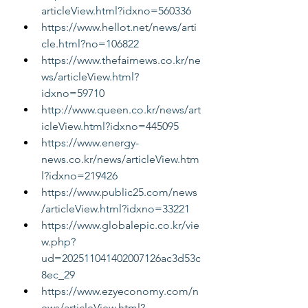
articleView.html?idxno=560336
https://www.hellot.net/news/arti
cle.html?no=106822
https://www.thefairnews.co.kr/ne
ws/articleView.html?
idxno=59710
http://www.queen.co.kr/news/art
icleView.html?idxno=445095
https://www.energy-
news.co.kr/news/articleView.htm
l?idxno=219426
https://www.public25.com/news
/articleView.html?idxno=33221
https://www.globalepic.co.kr/vie
w.php?
ud=202511041402007126ac3d53c
8ec_29
https://www.ezyeconomy.com/n
ews/articleView.html?