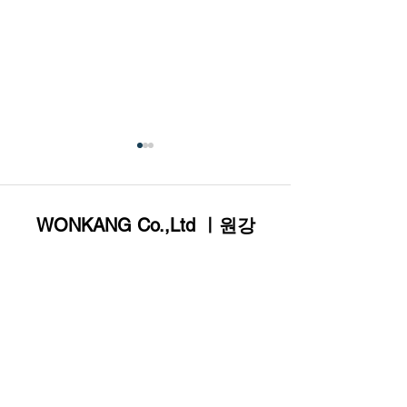
WONKANG Co.,Ltd ㅣ원강
1102, 228 Gonghang-daero Gangseo-gu
㈜원강(WONKANG), 이
㈜원강, 글로벌강
Seoul 07806 Korea
노비즈(INNOBIZ) 인증
1000+프로젝트 
Tel : +82.2.6941.1050
획득… 글로벌 건설·광
유럽 신시장 개척 
Fax : +82.50.4183.7111
산 부품 시장 경쟁력 강
산성 혁신 성과 
화
E-mail : sales@roadbit.com
© WONKANG Co.,Ltd. All rights reserved.